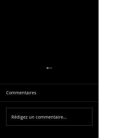
Commentaires
Soirée Asiatiqu
Rédigez un commentaire...
Un team building
collaboratif pour
construire ensemble !