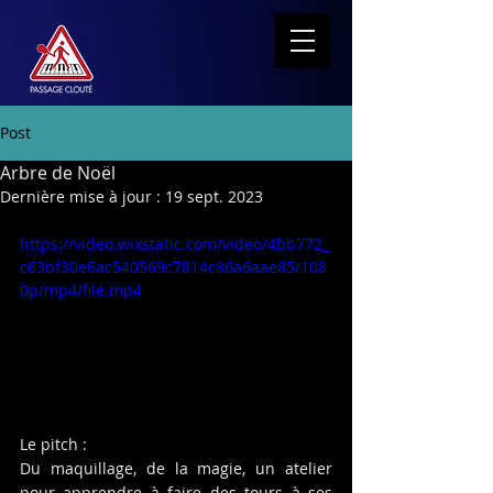
Post
Arbre de Noël
Dernière mise à jour :
19 sept. 2023
https://video.wixstatic.com/video/4bb772_
c63bf30e6ac540569c7814c86a6aae85/108
0p/mp4/file.mp4
Le pitch :
Du maquillage, de la magie, un atelier 
pour apprendre à faire des tours à ses 