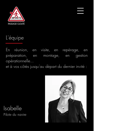
L'équipe
En réunion, en visite, en repérage, en
préparation, en montage, en gestion
opérationnelle...
et à vos côtés jusqu'au départ du dernier invité :
Isabelle
Pilote
du navire