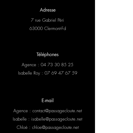
Adresse
7 rue Gabriel Péri
63000 Clermont-Fd
Téléphones
Agence :
04 73 30 85 25
Isabelle Roy :
07 69 47 67 59
E-mail
Agence :
contact@passagecloute.net
Isabelle :
isabelle@passagecloute.net
Chloé :
chloe@passagecloute.net