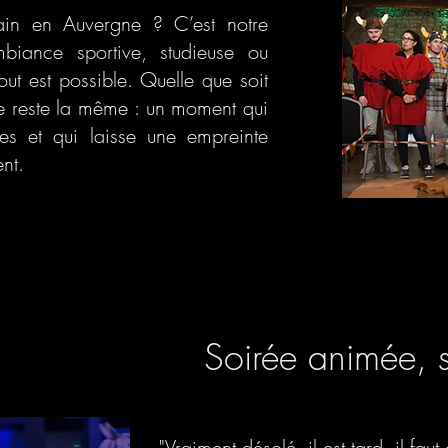
ain en Auvergne ? C’est notre
mbiance sportive, studieuse ou
ut est possible. Quelle que soit
se reste la même : un moment qui
es et qui laisse une empreinte
nt.
Soirée animée, s
"Vraiment désolé, il est tard, il faut