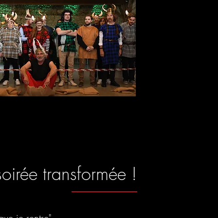
oirée transformée !
 que je rentre".