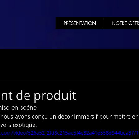
PRÉSENTATION
NOTRE OFFR
t de produit
mise en scène
 nous avons conçu un décor immersif pour mettre en 
vers exotique.
tic.com/video/526a52_2fd8c215ae5f4e32a41e558d944bca37/