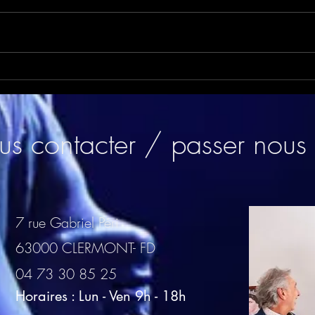
Soirée Asiatique
Inau
s contacter / passer nous 
7 rue Gabriel Péri
63000 CLERMONT- FD
04 73 30 85 25
Horaires : Lun - Ven 9h - 18h