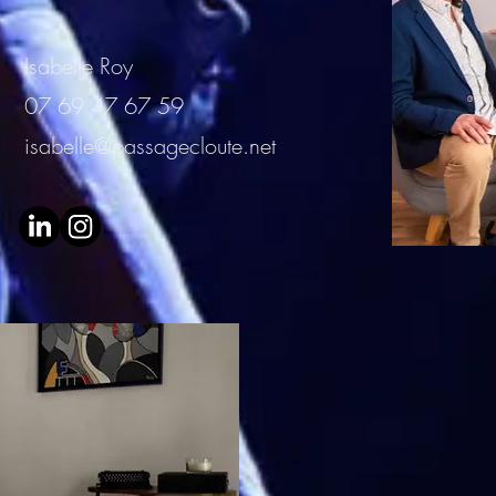
Isabelle Roy
07 69 47 67 59
isabelle@passagecloute.net