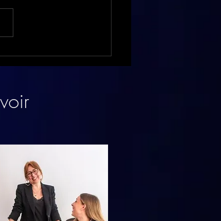
guration Archea
voir