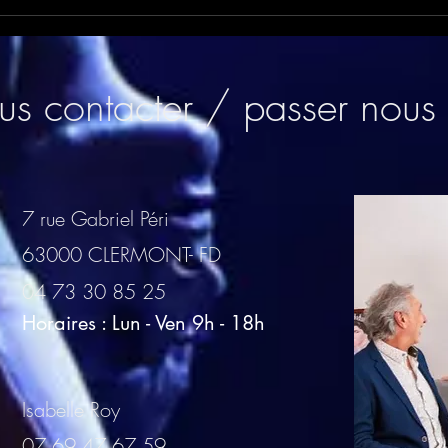
Un team building
collaboratif pour construire
ensemble !
s contacter / passer nous 
7 rue Gabriel Péri
63000 CLERMONT- FD
04 73 30 85 25
Horaires : Lun - Ven 9h - 18h
Isabelle Roy
07 69 47 67 59