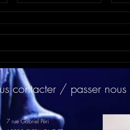
Halloween en galerie
Soir
marchande
Stor
s contacter / passer nous 
7 rue Gabriel Péri