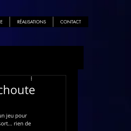
E
RÉALISATIONS
CONTACT
choute
un jeu pour 
rt... rien de 