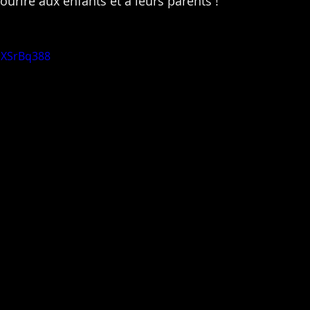
ourire aux enfants et à leurs parents !
MXSrBq388