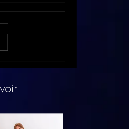
ée de folie chez Tesla
e Clermont Fd
voir