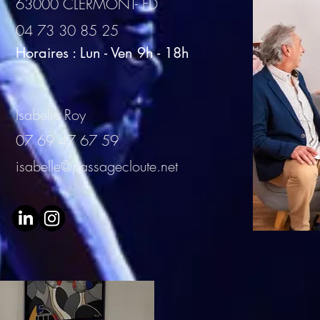
63000 CLERMONT- FD
04 73 30 85 25
Horaires : Lun - Ven 9h - 18h
Isabelle Roy
07 69 47 67 59
isabelle@passagecloute.net