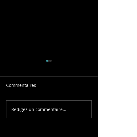
Commentaires
Soirée Asiatiqu
Rédigez un commentaire...
Un team building
collaboratif pour
construire ensemble !