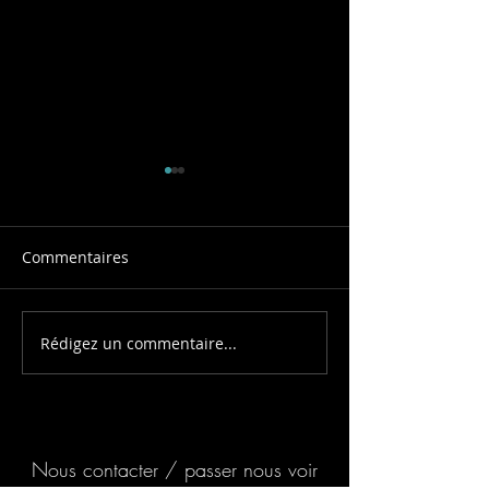
Commentaires
Soirée Asiatiqu
Rédigez un commentaire...
Un team building
collaboratif pour
construire ensemble !
Nous contacter / passer nous voir