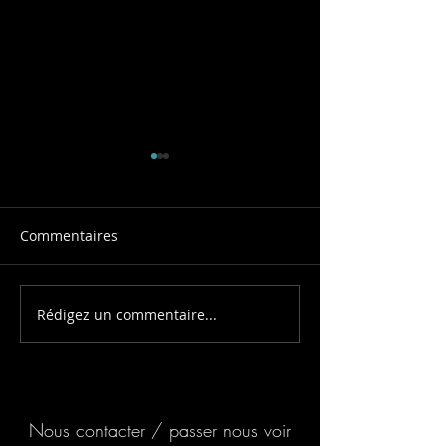
Commentaires
Soirée Asiatiqu
Rédigez un commentaire...
Un team building
collaboratif pour
construire ensemble !
Nous contacter / passer nous voir