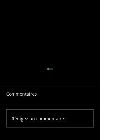
Commentaires
Soirée Asiatiqu
Rédigez un commentaire...
Un team building
collaboratif pour
construire ensemble !