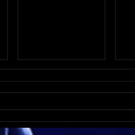
Soir
Un team building
collaboratif pour construire
ensemble !