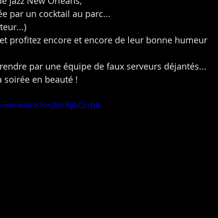
de jazz New Orleans,
 par un cocktail au parc...
eur...)
 et profitez encore et encore de leur bonne humeur 
prendre par une équipe de faux serveurs déjantés...
la soirée en beauté !
.com/watch?v=2bnRybCcrh4