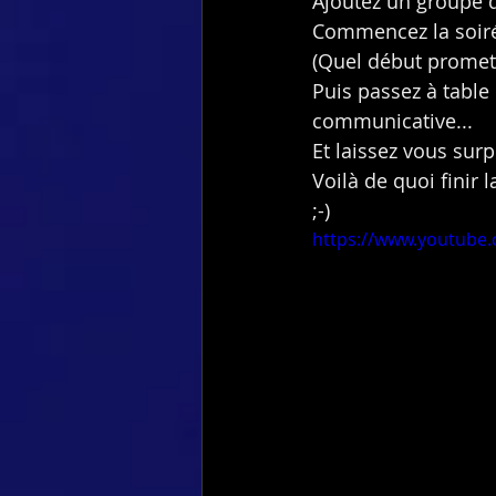
Ajoutez un groupe 
Commencez la soirée
(Quel début promett
Puis passez à table
communicative...
Et laissez vous sur
Voilà de quoi finir 
;-)
https://www.youtube