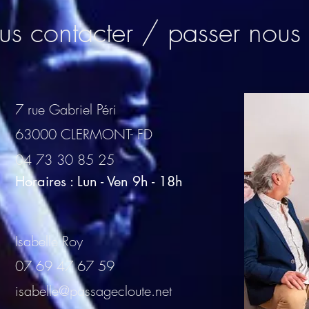
s contacter / passer nous 
7 rue Gabriel Péri
63000 CLERMONT- FD
04 73 30 85 25
Horaires : Lun - Ven 9h - 18h
Isabelle Roy
07 69 47 67 59
isabelle@passagecloute.net